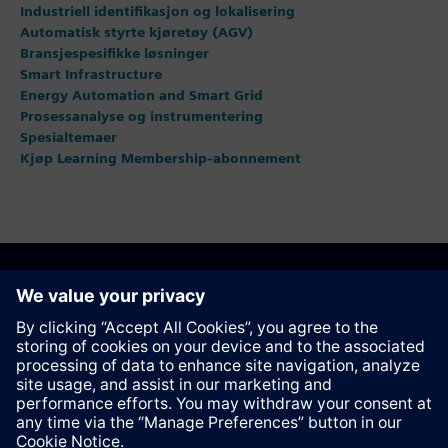
Industriell identifikasjon og lokalisering
Automatisk styrte kjøretøy (AGV)
Bransjespesifikke løsninger
Smart Infrastructure
Energy Automation and Smart Grid
Prosessanalyse og instrumentering
Spesialtemaer
Kjøp Learning Membership-abonnement
Anbefal denne siden
Kontakt