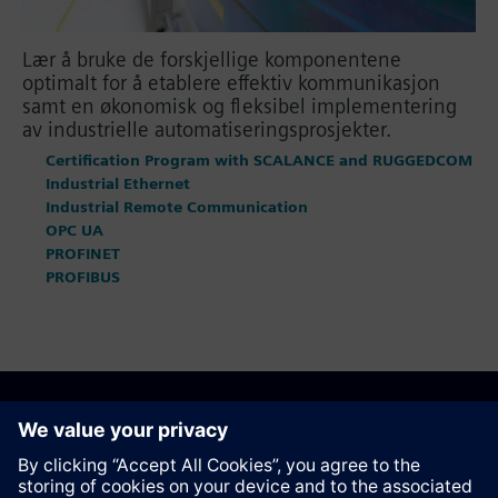
Lær å bruke de forskjellige komponentene
optimalt for å etablere effektiv kommunikasjon
samt en økonomisk og fleksibel implementering
av industrielle automatiseringsprosjekter.
Certification Program with SCALANCE and RUGGEDCOM
Industrial Ethernet
Industrial Remote Communication
OPC UA
PROFINET
PROFIBUS
Anbefal denne siden