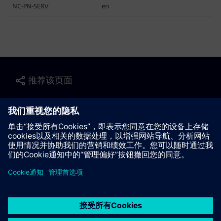
NC-PN-SERV
en
推荐该页面
联系我们
© Siemens AG 2023 - 2026
Corporate Information
Private notice
Cookie notice
Terms of use
Digital ID