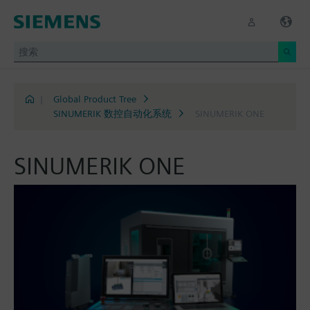
|
Global Product Tree
SINUMERIK 数控自动化系统
SINUMERIK ONE
SINUMERIK ONE