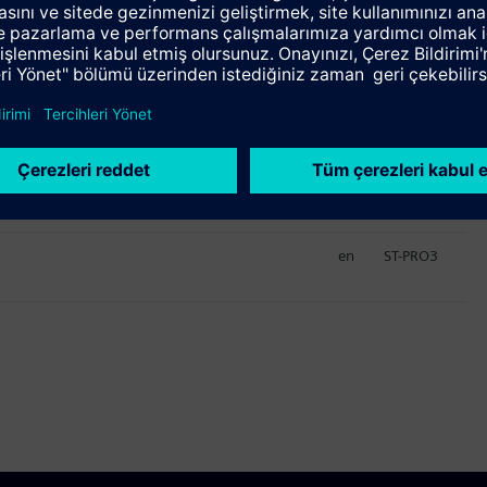
Dil
Eğitim ID
en
ST-PRO1
en
ST-PRO2
en
ST-PRO3