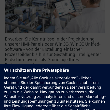
Erwerben Sie Kenntnisse in der Projektierung
unserer HMI-Panels oder WinCC-/WinCC Unified-
Software - von der Erstellung einfacher
Prozessbilder bis hin zur Gestaltung intelligenter
Bildschirmlayouts als Grundlage Ihres
Bedienkonzepts.
SIMATIC WinCC Unified in TIA Portal
SIMATIC WinCC in TIA Portal
SIMATIC WinCC V7 & V8
WinCC Open Architecture