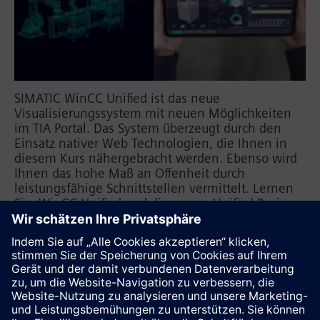
SIMATIC WinCC Unified ist das neue
Visualisierungssystem mit neuen Möglichkeiten
im TIA Portal. Das System überzeugt durch den
Einsatz nativer Web Technologien, die Ihnen in
diesem Kurs nähergebracht werden. Ebenso wird
Ihnen das hohe Maß an Offenheit durch
leistungsfähige Schnittstellen vermittelt. Lernen
Sie, WinCC Unified und die neuen Unified Basic
Panels sowie die Unified Comfort Panels
einzusetzen und verschaffen Sie sich einen
persönlichen Eindruck über die Leistungsfähigkeit
der neuen Geräte.