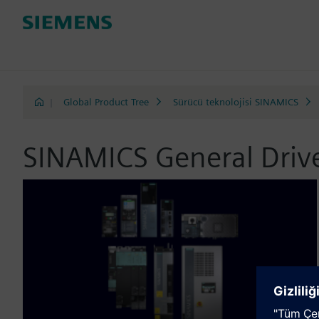
|
Global Product Tree
Sürücü teknolojisi SINAMICS
SINAMICS General Driv