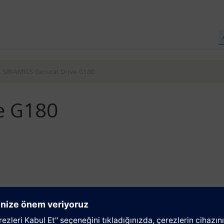
SINAMICS General Drive G180
e G180