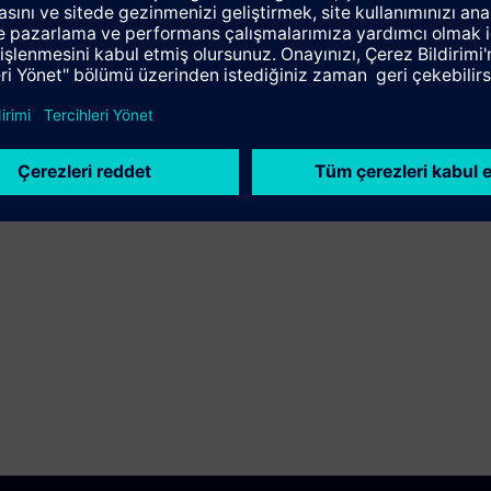
Dil
Eğitim ID
en
DR-G180