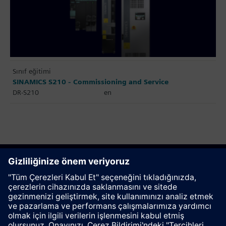
Sınıf eğitimi
SINAMICS S210 - Commissioning and Service
DR-S210
en
Bu sayfayı tavsiye et