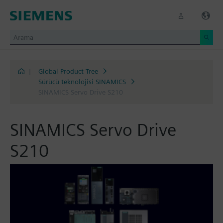
|
Global Product Tree
Sürücü teknolojisi SINAMICS
SINAMICS Servo Drive S210
SINAMICS Servo Drive
S210