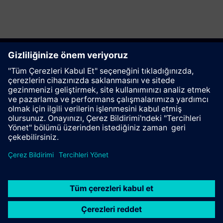
Bu sayfayı tavsiye et
İletişim
© Siemens AG 2023 - 2026
Corporate Information
Private notice
Cookie notice
Terms of use
Digital ID
Trust center
Whistleblowing