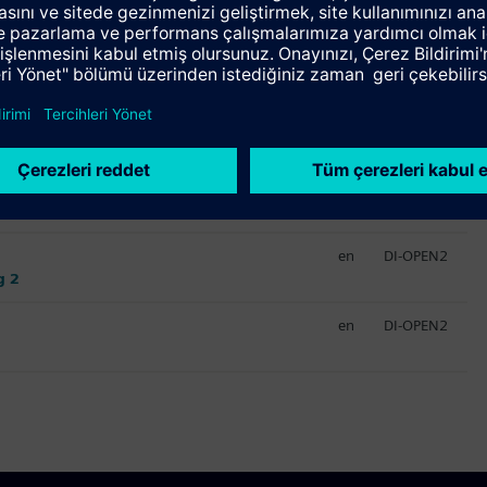
Dil
Eğitim ID
en
DI-OPEN1
g 1
en
DI-OPEN1
en
DI-OPEN2
g 2
en
DI-OPEN2