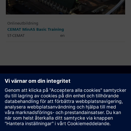
Onlineutbildning
CEMAT MinAS Basic Training
ST-CEMAT
en
Rekommendera den här sidan
Kontakt
© Siemens AG 2023 - 2026