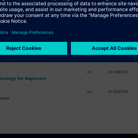
Idioma
Código
en
DI-VIRTCOM
nes
en
DI-VIRTCOM
en
DI-SIMITFA
chnology for Beginners
en
DI-SIMITFA
nners