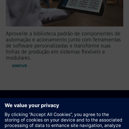
Aproveite a biblioteca padrão de componentes de
automação e acionamento junto com ferramentas
de software personalizadas e transforme suas
linhas de produção em sistemas flexíveis e
modulares.
SIMOVE
Recomendar esta página