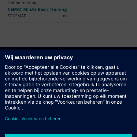
Online training
CEMAT MinAS Basic Training
ST-CEMAT
en
Deze pagina aanbevelen
Contact
© Siemens AG 2023 - 2026
Corporate Information
Private notice
Cookie notice