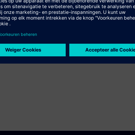
kan zowel in het trainingscentrum van Siemens in
Karlsruhe als bij de klant op locatie worden
gegeven.