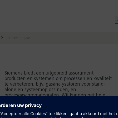
Procesanalyse
Siemens biedt een uitgebreid assortiment
producten en systemen om processen en kwaliteit
te verbeteren, bijv. gasanalysatoren voor stand-
alone en systeemoplossingen, en
procesgaschromatografen. Wij kunnen het hele
scala aan beproefde apparaten voor alle soorten
toepassingen aanbieden. SITRAIN biedt een
uitgebreid trainingsprogramma voor ontwerp-,
bedienings- en onderhoudspersoneel. De training