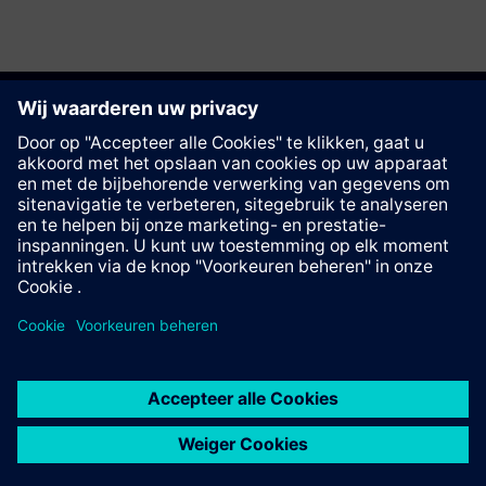
Deze pagina aanbevelen
Contact
© Siemens AG 2023 - 2026
Corporate Information
Private notice
Cookie notice
Terms of use
Digital ID
Trust center
Whistleblowing