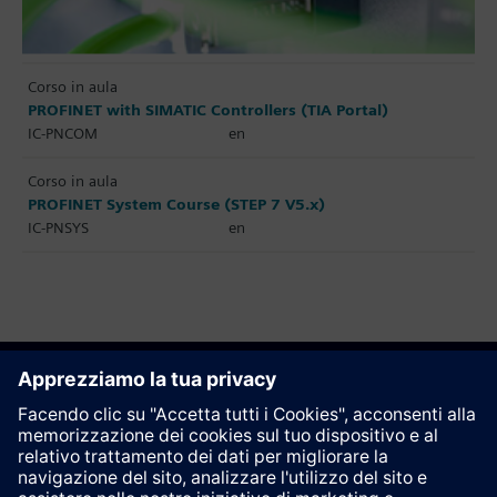
Corso in aula
PROFINET with SIMATIC Controllers (TIA Portal)
IC-PNCOM
en
Corso in aula
PROFINET System Course (STEP 7 V5.x)
IC-PNSYS
en
Raccomanda questa pagina