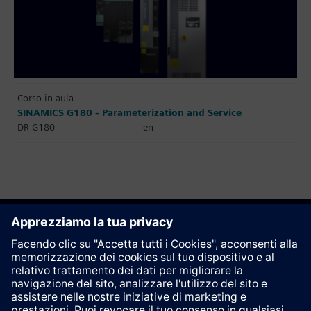
Corso in aula
SINAMICS G180 - Parameterization and Service
DR-G180
en
Raccomanda questa pagina