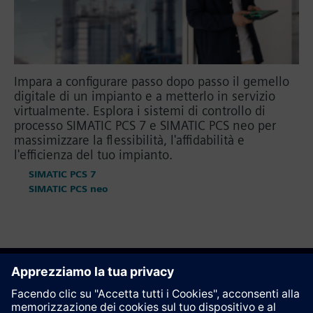
Impara a configurare passo dopo passo il gemello
digitale di un impianto e a metterlo in servizio
virtualmente. Esplora i sistemi di controllo di
processo SIMATIC PCS 7 e SIMATIC PCS neo per
massimizzare la flessibilità, l'affidabilità e
l'efficienza del tuo impianto.
SIMATIC PCS 7
SIMATIC PCS neo
Raccomanda questa pagina