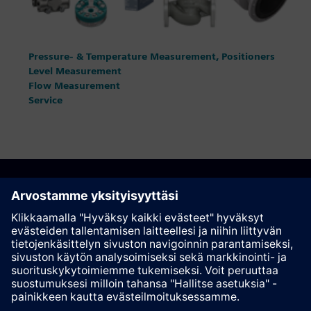
Pressure- & Temperature Measurement, Positioners
Level Measurement
Flow Measurement
Service
Suosittele tätä sivua
Kontakti
© Siemens AG 2023 - 2026