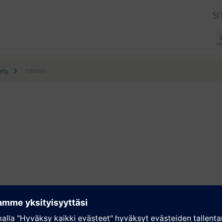
SI
ety
SWING