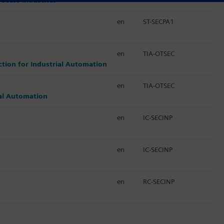
en
ST-SECPA1
en
TIA-OTSEC
ection for Industrial Automation
en
TIA-OTSEC
ial Automation
en
IC-SECINP
en
IC-SECINP
en
RC-SECINP