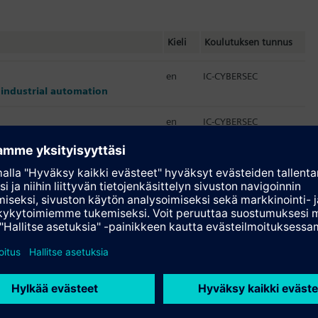
Kieli
Koulutuksen tunnus
en
IC-CYBERSEC
r industrial automation
en
IC-CYBERSEC
ation
en
IC-STINSIP
Security Inspector
en
IC-STINSIP
Security Inspector
en
IC-CYBERSEC-LJ
or industrial automation
en
ST-SECPA1
process industries