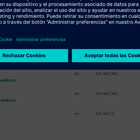
Idioma
Código del curso
en
TIA-WCCM1
tal, System Course
en
TIA-WCCM1
de
TIA-WCCM2
baukurs
de
TIA-WCCM2
baukurs
en
TIA-WCCS