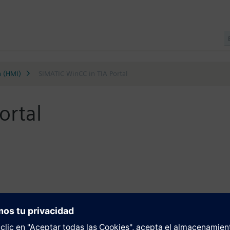
n (HMI)
SIMATIC WinCC in TIA Portal
ortal