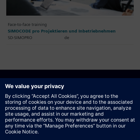
Face-to-face training
SIMOCODE pro Projektieren und Inbetriebnehmen
SD-SIMOPRO
de
Recommend this page
Contact
© Siemens AG 2023 - 2026