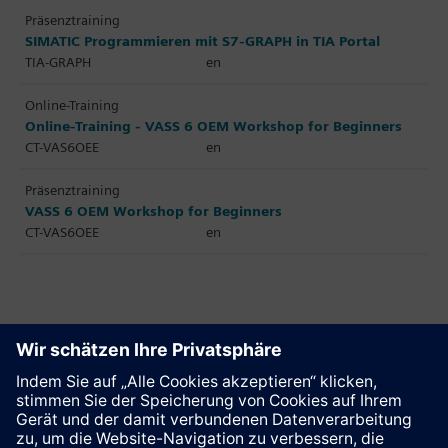
Präsenztraining
SIMATIC Programmieren mit S7-GRAPH in TIA Portal
TIA-GRAPH
en
Online-Training
Online-Training - VASS 6 OEM Workshop for Beginners
CT-VAS6OEE
en
Präsenztraining
VASS 6 OEM Workshop for Beginners
CT-VAS6OEE
en
Diese Seite weiterempfehlen