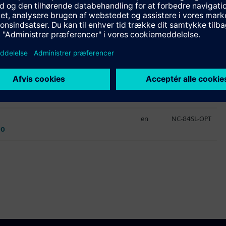
Sprog
Kursus-ID
en
NC-84SL-COM
en
NC-84SL-SERV
en
NC-84SL-OPT
20