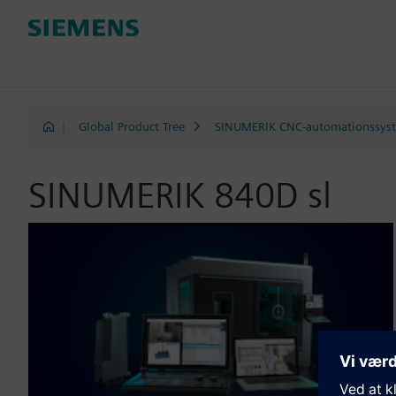
|
Global Product Tree
SINUMERIK CNC-automationssys
SINUMERIK 840D sl