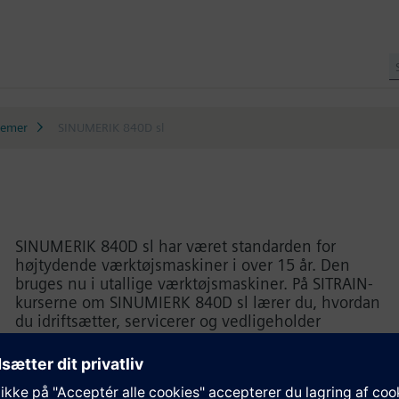
temer
SINUMERIK 840D sl
SINUMERIK 840D sl har været standarden for
højtydende værktøjsmaskiner i over 15 år. Den
bruges nu i utallige værktøjsmaskiner. På SITRAIN-
kurserne om SINUMIERK 840D sl lærer du, hvordan
du idriftsætter, servicerer og vedligeholder
styresystemet. Kurserne tilbyder velbegrundet
vidensoverførsel kombineret med praktisk klarhed
og maksimal læringseffektivitet.