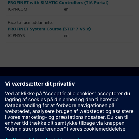
PROFINET with SIMATIC Controllers (TIA Portal)
IC-PNCOM
en
Face-to-face-uddannelse
PROFINET System Course (STEP 7 V5.x)
IC-PNSYS
en
Anbefal denne side
Kontakt
© Siemens AG 2023 - 2026