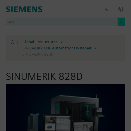
|
Global Product Tree
SINUMERIK CNC-automationssystemer
SINUMERIK 828D
SINUMERIK 828D