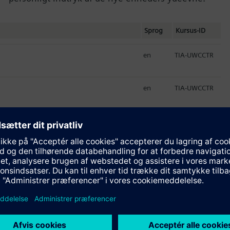
Sprog
Kursus-ID
en
TIA-UWCCTR
en
TIA-UWCCTR
en
TIA-UWCC1-LJ
em Course
en
TIA-UWCC1
en
TIA-UWCC1
en
TIA-UWCC2-LJ
nced Course