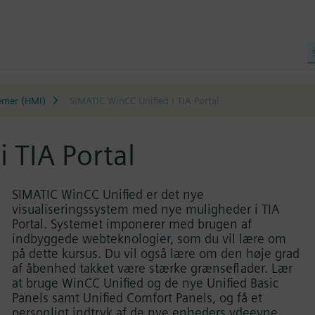
emer (HMI)
SIMATIC WinCC Unified i TIA Portal
 TIA Portal
SIMATIC WinCC Unified er det nye
visualiseringssystem med nye muligheder i TIA
Portal. Systemet imponerer med brugen af
indbyggede webteknologier, som du vil lære om
på dette kursus. Du vil også lære om den høje grad
af åbenhed takket være stærke grænseflader. Lær
at bruge WinCC Unified og de nye Unified Basic
Panels samt Unified Comfort Panels, og få et
personligt indtryk af de nye enheders ydeevne.