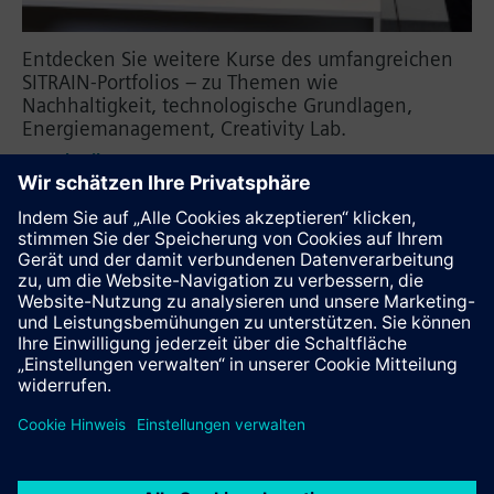
Entdecken Sie weitere Kurse des umfangreichen
SITRAIN-Portfolios – zu Themen wie
Nachhaltigkeit, technologische Grundlagen,
Energiemanagement, Creativity Lab.
Robotik
Creativity Lab
Energiemanagement
Anlagenplanung with COMOS
Nachhaltigkeit
Technologische Grundlagen
Diese Seite weiterempfehlen