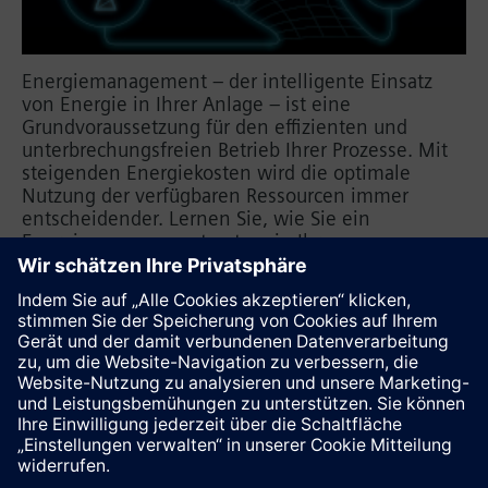
Energiemanagement – der intelligente Einsatz
von Energie in Ihrer Anlage – ist eine
Grundvoraussetzung für den effizienten und
unterbrechungsfreien Betrieb Ihrer Prozesse. Mit
steigenden Energiekosten wird die optimale
Nutzung der verfügbaren Ressourcen immer
entscheidender. Lernen Sie, wie Sie ein
Energiemanagementsystem in Ihrem
Unternehmen schnell und effizient einrichten und
installieren, Energiedaten aus unterschiedlichen
Quellen erfassen und diese mit dem SIMATIC
Energy Manager analysieren.
Diese Seite weiterempfehlen