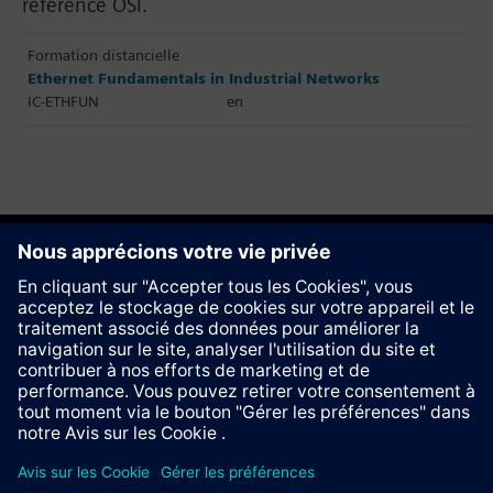
référence OSI.
Formation distancielle
Ethernet Fundamentals in Industrial Networks
IC-ETHFUN
en
Recommander ce site
Contact
© Siemens AG 2023 - 2026
Information Corporate