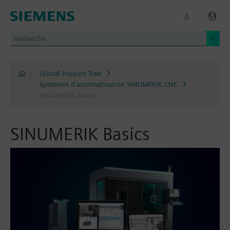
|
Global Product Tree
Systèmes d'automatisation SINUMERIK CNC
SINUMERIK Basics
SINUMERIK Basics