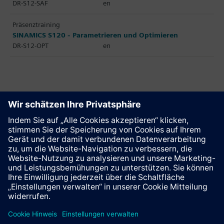
DR-S12-SAF
en
Präsenztraining
SINAMICS S120 - Parametrieren und Optimieren
DR-S12-OPT
en
Diese Seite weiterempfehlen
Kontakt
© Siemens AG 2023 - 2026
Impressum