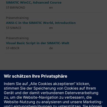
SIMATIC WinCC, Advanced Course
ST-BWINOND
en
Präsenztraining
ANSI-C in the SIMATIC World, Introduction
ST-SIMACE
en
Präsenztraining
Visual Basic Script in der SIMATIC-Welt
ST-VBSCR
de
Diese Seite weiterempfehlen