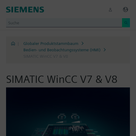
|
Globaler Produktstammbaum
Bedien- und Beobachtungssysteme (HMI)
SIMATIC WinCC V7 & V8
SIMATIC WinCC V7 & V8