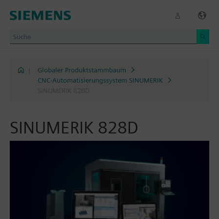
|
Globaler Produktstammbaum
CNC-Automatisierungssystem SINUMERIK
SINUMERIK 828D
SINUMERIK 828D