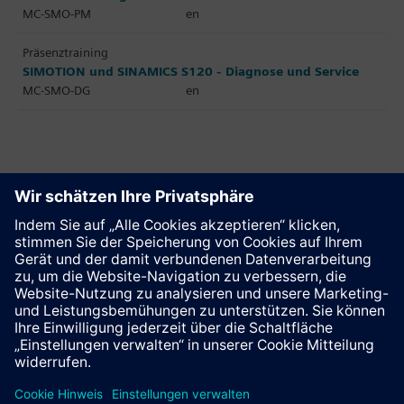
MC-SMO-PM
en
Präsenztraining
SIMOTION und SINAMICS S120 - Diagnose und Service
MC-SMO-DG
en
Diese Seite weiterempfehlen
Kontakt
© Siemens AG 2023 - 2026
Impressum