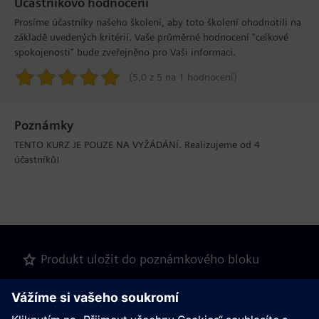
Účastníkovo hodnocení
Prosíme účastníky našeho školení, aby toto školení ohodnotili na
základě uvedených kritérií. Vaše průměrné hodnocení "celkové
spokojenosti" bude zveřejněno pro Vaši informaci.
(5,0 z 5 na 1 hodnocení)
Poznámky
TENTO KURZ JE POUZE NA VYŽÁDÁNÍ. Realizujeme od 4
účastníků!
Produkt uložit do poznámkového bloku
Tuto stránku dále doporučit