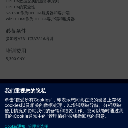
OPC UA数据交换的服务和原则
OPC UA的安全性
S7-1500作为OPC UA服务器和客户端
WinCC HMI作为OPC UA客户端和服务器
必备条件
参加过A7811或A7816培训
培训费用
5,300 CNY
将此课程加入“感兴趣列表”
推荐该页面
以PDF文件的形式查看