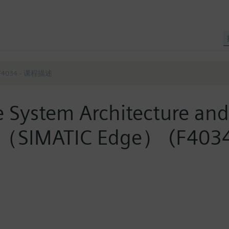
F4034 - 课程描述
ge System Architecture 
ATIC Edge） (F4034