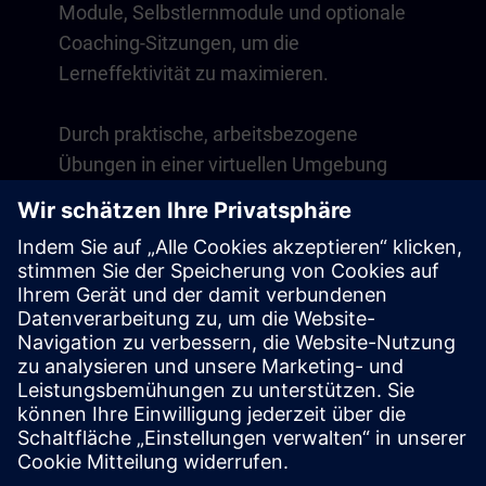
Module, Selbstlernmodule und optionale
Coaching-Sitzungen, um die
Lerneffektivität zu maximieren.
Durch praktische, arbeitsbezogene
Übungen in einer virtuellen Umgebung
entwickeln Sie Fähigkeiten, die direkt in
Ihrem Arbeitsalltag anwendbar sind. Das
Lernen geht über den Kurs hinaus mit
einer einjährigen Mitgliedschaft auf
unserer digitalen Lernplattform SITRAIN
access.
Übersicht