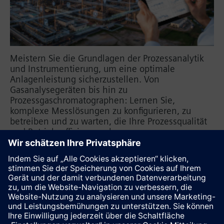
Meistern Sie die Grundlagen der Prozessanalytik
und Instrumentierung, um eine optimale
Anlagenleistung sicherzustellen. Von
Gasanalysegeräten bis hin zu
Prozessgaschromatographen: Lernen Sie,
komplexe Messlösungen zu konfigurieren, zu
betreiben und zu warten, die Ihre Prozessqualität
und Betriebseffizienz verbessern.
Prozessanalytik
Prozessinstrumentierung
Explosionsschutz
Wäge- und Dosiersysteme