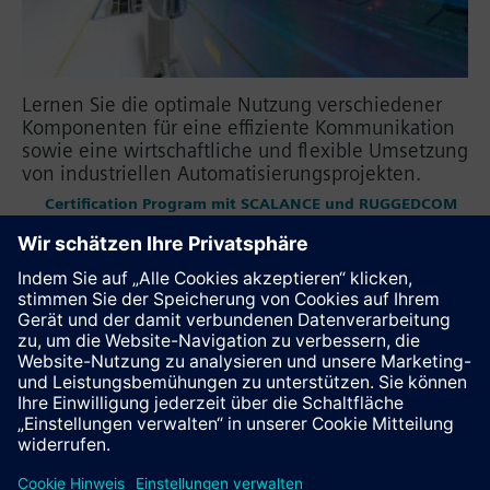
Lernen Sie die optimale Nutzung verschiedener
Komponenten für eine effiziente Kommunikation
sowie eine wirtschaftliche und flexible Umsetzung
von industriellen Automatisierungsprojekten.
Certification Program mit SCALANCE und RUGGEDCOM
Industrial Ethernet
Industrial Remote Communication
OPC UA
PROFINET
PROFIBUS
Diese Seite weiterempfehlen