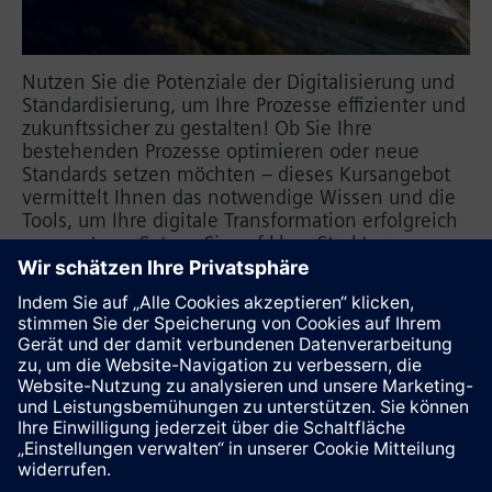
Nutzen Sie die Potenziale der Digitalisierung und
Standardisierung, um Ihre Prozesse effizienter und
zukunftssicher zu gestalten! Ob Sie Ihre
bestehenden Prozesse optimieren oder neue
Standards setzen möchten – dieses Kursangebot
vermittelt Ihnen das notwendige Wissen und die
Tools, um Ihre digitale Transformation erfolgreich
umzusetzen. Setzen Sie auf klare Strukturen,
vereinheitlichte Prozesse und innovative
Technologien, um Ihre Wettbewerbsfähigkeit
nachhaltig zu stärken. Jetzt durchstarten und von
der Digitalisierung profitieren!
Diese Seite weiterempfehlen