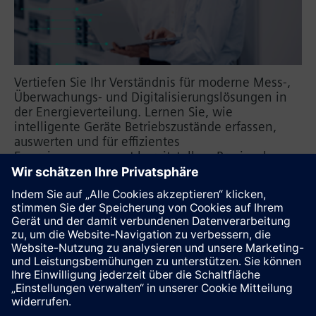
Vertiefen Sie Ihr Verständnis für moderne Mess-,
Überwachungs- und Digitalisierungslösungen in
der Energieverteilung. Lernen Sie, wie
intelligente Geräte Betriebszustände erfassen,
auswerten und für effizientes
Energiemanagement bereitstellen. Praxisnahe
Beispiele zeigen, wie Mess- und
Monitoringfunktionen in Schaltanlagen integriert,
Daten visualisiert und digitale Mehrwerte für
Betrieb, Wartung und Analyse genutzt werden.
Diese Seite weiterempfehlen